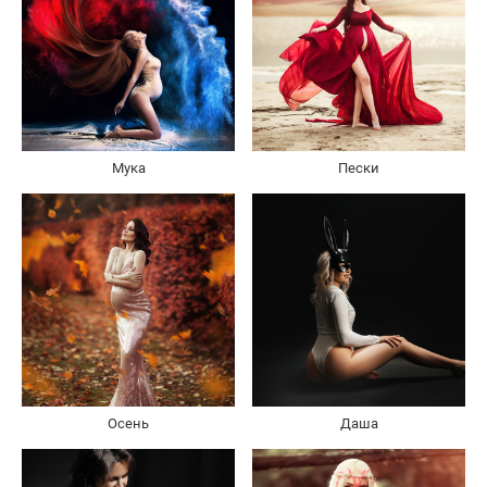
Мука
Пески
Осень
Даша