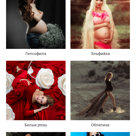
Гипсофила
Эльфийка
Белые розы
Облепиха